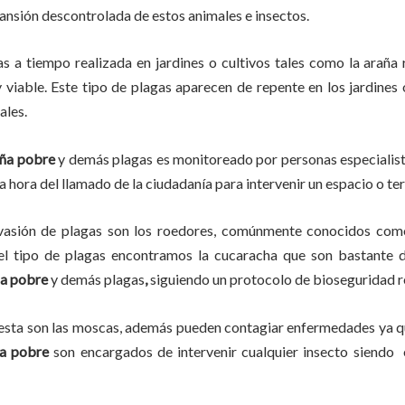
pansión descontrolada de estos animales e insectos.
as
a
tiempo
realizada en
jardines o cultivos tales como la araña r
y viable. Este tipo de plagas aparecen de repente en los jardines
ales.
ña pobre
y demás plagas es monitoreado por personas especialist
a hora del llamado de la ciudadanía para intervenir un espacio o te
vasión de plagas son los roedores, comúnmente conocidos como 
del tipo de plagas encontramos la cucaracha que son bastante d
a pobre
y demás plagas
,
siguiendo un protocolo de bioseguridad r
lesta son las moscas, además pueden contagiar enfermedades ya qu
a pobre
son encargados de intervenir cualquier insecto siendo 