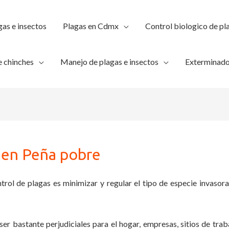
gas e insectos
Plagas en Cdmx
Control biologico de pl
 chinches
Manejo de plagas e insectos
Exterminado
s en Peña pobre
trol de plagas es minimizar y regular el tipo de especie invasora
ser bastante perjudiciales para el hogar, empresas, sitios de trab