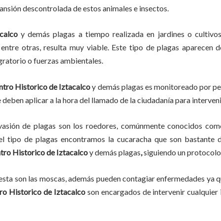
pansión descontrolada de estos animales e insectos.
acalco
y demás plagas
a
tiempo
realizada en
jardines o cultivo
, entre otras, resulta muy viable. Este tipo de plagas aparecen 
gratorio o fuerzas ambientales.
ntro Historico de Iztacalco
y demás plagas es monitoreado por per
deben aplicar a la hora del llamado de la ciudadanía para interveni
vasión de plagas son los roedores, comúnmente conocidos como 
del tipo de plagas encontramos la cucaracha que son bastante d
tro Historico de Iztacalco
y demás plagas
,
siguiendo un protocolo
lesta son las moscas, además pueden contagiar enfermedades ya qu
ro Historico de Iztacalco
son encargados de intervenir cualquier 