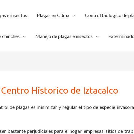
gas e insectos
Plagas en Cdmx
Control biologico de pl
 chinches
Manejo de plagas e insectos
Exterminado
Centro Historico de Iztacalco
trol de plagas es minimizar y regular el tipo de especie invasora
ser bastante perjudiciales para el hogar, empresas, sitios de trab