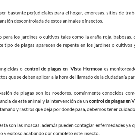
ser bastante perjudiciales para el hogar, empresas, sitios de trab
pansión descontrolada de estos animales e insectos.
po
para los jardines o cultivos tales como la araña roja, babosas, c
ste tipo de plagas aparecen de repente en los jardines o cultivos
fungicidas o
control de plagas en
Vista Hermosa
es monitoreado
os que se deben aplicar a la hora del llamado de la ciudadanía para
vasión de plagas son los roedores, comúnmente conocidos como 
lancia de este animal y la intervención de un
control de plagas
en V
su tamaño y rastros que deja por donde pasa, debemos tener cuidad
lesta son las moscas, además pueden contagiar enfermedades ya qu
vo y exitoso acabando por completo este insecto.