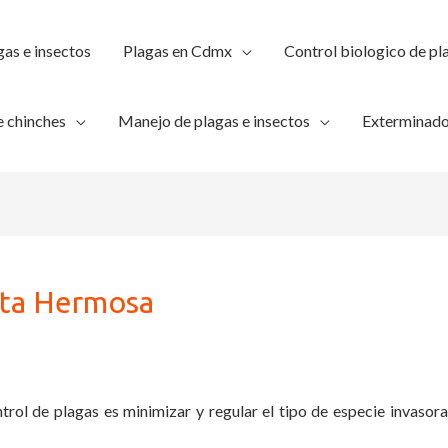
gas e insectos
Plagas en Cdmx
Control biologico de pl
 chinches
Manejo de plagas e insectos
Exterminado
sta Hermosa
trol de plagas es minimizar y regular el tipo de especie invasora