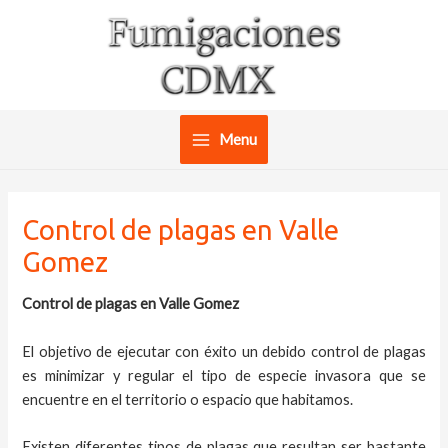
Ir
al
contenido
Menu
Main
Menu
Control de plagas en Valle
Gomez
Control de plagas en Valle Gomez
El objetivo de ejecutar con éxito un debido control de plagas
es minimizar y regular el tipo de especie invasora que se
encuentre en el territorio o espacio que habitamos.
Existen diferentes tipos de plagas que resultan ser bastante