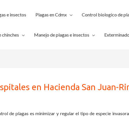
gas e insectos
Plagas en Cdmx
Control biologico de pl
 chinches
Manejo de plagas e insectos
Exterminado
spitales en Hacienda San Juan-Ri
trol de plagas es minimizar y regular el tipo de especie invasora