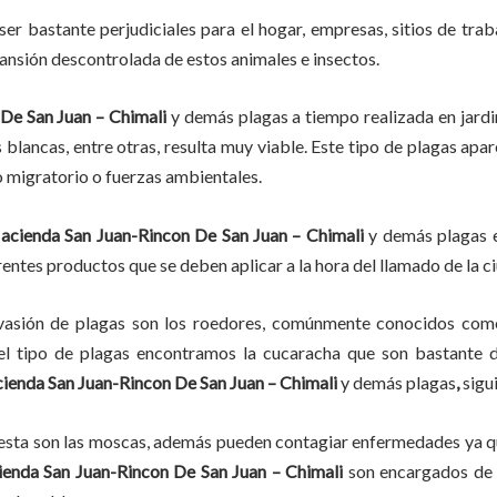
ser bastante perjudiciales para el hogar, empresas, sitios de trab
pansión descontrolada de estos animales e insectos.
De San Juan – Chimali
y demás plagas
a
tiempo
realizada en
jardi
s blancas, entre otras, resulta muy viable. Este tipo de plagas apa
o migratorio o fuerzas ambientales.
acienda San Juan-Rincon De San Juan – Chimali
y demás plagas e
entes productos que se deben aplicar a la hora del llamado de la ci
vasión de plagas son los roedores, comúnmente conocidos como 
del tipo de plagas encontramos la cucaracha que son bastante d
ienda San Juan-Rincon De San Juan – Chimali
y demás plagas
,
sigu
lesta son las moscas, además pueden contagiar enfermedades ya qu
enda San Juan-Rincon De San Juan – Chimali
son encargados de i