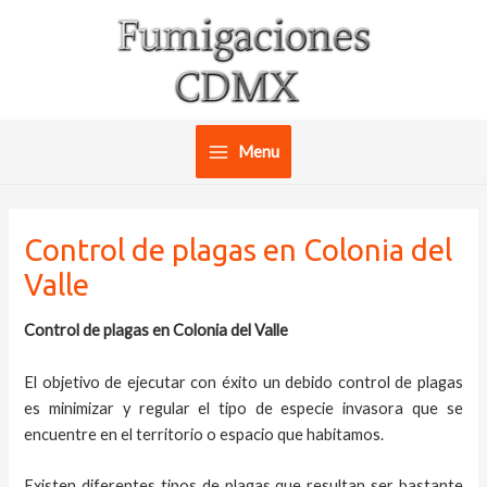
Ir
al
contenido
Menu
Main
Menu
Control de plagas en Colonia del
Valle
Control de plagas en Colonia del Valle
El objetivo de ejecutar con éxito un debido control de plagas
es minimizar y regular el tipo de especie invasora que se
encuentre en el territorio o espacio que habitamos.
Existen diferentes tipos de plagas que resultan ser bastante