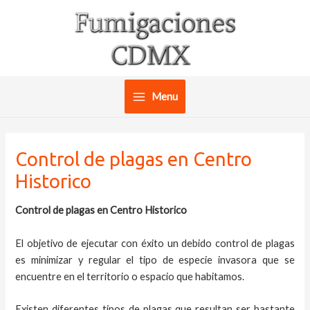
Ir
al
contenido
Menu
Main
Menu
Control de plagas en Centro
Historico
Control de plagas en Centro Historico
El objetivo de ejecutar con éxito un debido control de plagas
es minimizar y regular el tipo de especie invasora que se
encuentre en el territorio o espacio que habitamos.
Existen diferentes tipos de plagas que resultan ser bastante