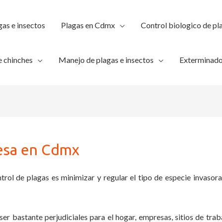
gas e insectos
Plagas en Cdmx
Control biologico de pl
 chinches
Manejo de plagas e insectos
Exterminado
esa en Cdmx
trol de plagas es minimizar y regular el tipo de especie invasora
ser bastante perjudiciales para el hogar, empresas, sitios de trab