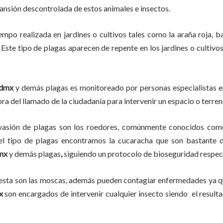
pansión descontrolada de estos animales e insectos.
iempo
realizada en
jardines o cultivos tales como la araña roja, ba
 Este tipo de plagas aparecen de repente en los jardines o cultivo
dmx
y demás plagas es monitoreado por personas especialistas en
ra del llamado de la ciudadanía para intervenir un espacio o terren
vasión de plagas son los roedores, comúnmente conocidos como 
del tipo de plagas encontramos la cucaracha que son bastante d
mx
y demás plagas
,
siguiendo un protocolo de bioseguridad respec
lesta son las moscas, además pueden contagiar enfermedades ya qu
x
son encargados de intervenir cualquier insecto siendo el resul