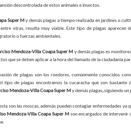
pansión descontrolada de estos animales e insectos.
oapa Super M
y demás plagas
a
tiempo
realizada en
jardines o cult
, entre otras, resulta muy viable. Este tipo de plagas aparecen 
gratorio o fuerzas ambientales.
rciso Mendoza-Villa Coapa Super M
y demás plagas es monitoread
os que se deben aplicar a la hora del llamado de la ciudadanía para
vasión de plagas son los roedores, comúnmente conocidos como 
del tipo de plagas encontramos la cucaracha que son bastante d
ciso Mendoza-Villa Coapa Super M
y demás plagas
,
siguiendo un 
lesta son las moscas, además pueden contagiar enfermedades ya qu
iso Mendoza-Villa Coapa Super M
son encargados de intervenir c
ema.