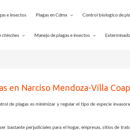
gas e insectos
Plagas en Cdmx
Control biologico de pl
 chinches
Manejo de plagas e insectos
Exterminado
gas en Narciso Mendoza-Villa Coa
trol de plagas es minimizar y regular el tipo de especie invasora
ser bastante perjudiciales para el hogar, empresas, sitios de trab