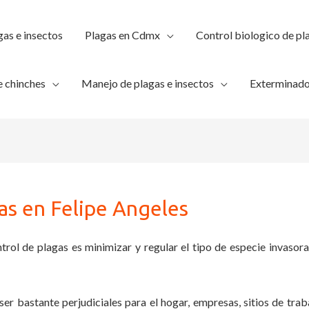
gas e insectos
Plagas en Cdmx
Control biologico de pl
 chinches
Manejo de plagas e insectos
Exterminado
as en Felipe Angeles
trol de plagas es minimizar y regular el tipo de especie invasora
ser bastante perjudiciales para el hogar, empresas, sitios de trab