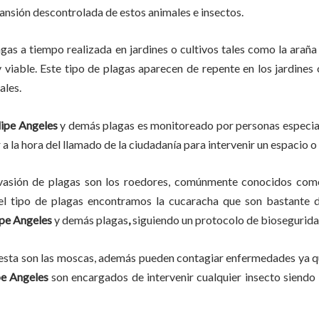
pansión descontrolada de estos animales e insectos.
agas
a
tiempo
realizada en
jardines o cultivos tales como la araña 
y viable. Este tipo de plagas aparecen de repente en los jardines
ales.
lipe Angeles
y demás plagas es monitoreado por personas especial
a la hora del llamado de la ciudadanía para intervenir un espacio o
vasión de plagas son los roedores, comúnmente conocidos como 
del tipo de plagas encontramos la cucaracha que son bastante d
ipe Angeles
y demás plagas
,
siguiendo un protocolo de biosegurida
lesta son las moscas, además pueden contagiar enfermedades ya qu
pe Angeles
son encargados de intervenir cualquier insecto siendo