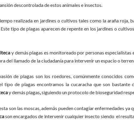
pansión descontrolada de estos animales e insectos.
tiempo
realizada en
jardines o cultivos tales como la araña roja, ba
 Este tipo de plagas aparecen de repente en los jardines o cultivo
lteca
y demás plagas es monitoreado por personas especialistas e
ra del llamado de la ciudadanía para intervenir un espacio o terren
vasión de plagas son los roedores, comúnmente conocidos como 
del tipo de plagas encontramos la cucaracha que son bastante d
teca
y demás plagas
,
siguiendo un protocolo de bioseguridad respe
lesta son las moscas, además pueden contagiar enfermedades ya qu
ca
son encargados de intervenir cualquier insecto siendo el resul