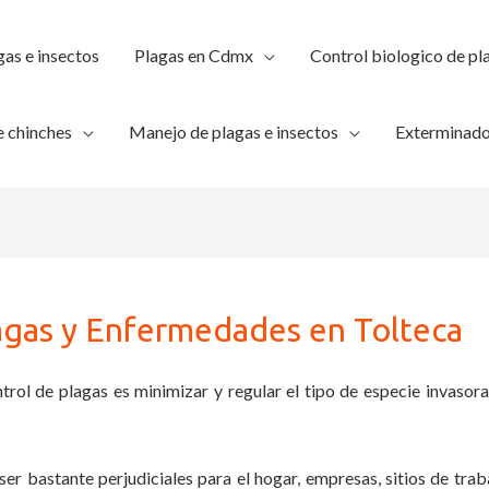
gas e insectos
Plagas en Cdmx
Control biologico de pl
 chinches
Manejo de plagas e insectos
Exterminado
agas y Enfermedades en Tolteca
trol de plagas es minimizar y regular el tipo de especie invasora
ser bastante perjudiciales para el hogar, empresas, sitios de trab