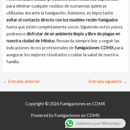
para eliminar cualquier residuo de sustancias químicas
utilizadas durante la fumigación. Asimismo, es importante
evitar el contacto directo con los muebles recién fumigados
hasta que estén completamente secos. Siguiendo estos pasos,
podremos
disfrutar de un ambiente limpio y libre de plagas en
nuestra ciudad de México
. Recuerda siempre leer y seguir las
indicaciones de los profesionales de
fumigaciones CDMX
para
asegurar los mejores resultados y cuidar la salud de nuestra
familia.
Navegación
←
Entrada anterior
Entrada siguiente
→
de
entradas
Copyright © 2026 Fumigaciones en CDMX
Powered by Fumigaciones en CDMX
Hablemos por WhatsApp !