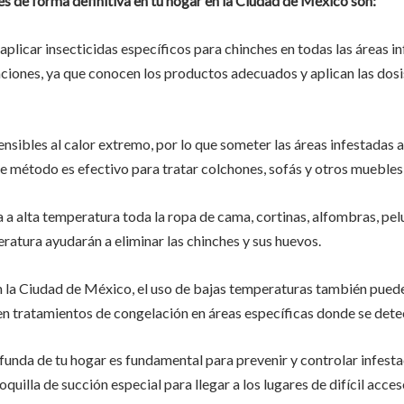
s de forma definitiva en tu hogar en la Ciudad de México son:
plicar insecticidas específicos para chinches en todas las áreas i
ciones, ya que conocen los productos adecuados y aplican las dosi
nsibles al calor extremo, por lo que someter las áreas infestadas
e método es efectivo para tratar colchones, sofás y otros muebles
 a alta temperatura toda la ropa de cama, cortinas, alfombras, pelu
peratura ayudarán a eliminar las chinches y sus huevos.
a Ciudad de México, el uso de bajas temperaturas también puede s
 tratamientos de congelación en áreas específicas donde se detec
ofunda de tu hogar es fundamental para prevenir y controlar infest
boquilla de succión especial para llegar a los lugares de difícil ac