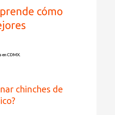
 Aprende cómo
ejores
es en CDMX
.
inar chinches de
ico?