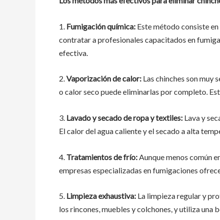
Los métodos más efectivos para eliminar chinche
1.
Fumigación química:
Este método consiste en a
contratar a profesionales capacitados en fumiga
efectiva.
2.
Vaporización de calor:
Las chinches son muy se
o calor seco puede eliminarlas por completo. Est
3.
Lavado y secado de ropa y textiles:
Lava y seca
El calor del agua caliente y el secado a alta tem
4.
Tratamientos de frío:
Aunque menos común en l
empresas especializadas en fumigaciones ofrecen
5.
Limpieza exhaustiva:
La limpieza regular y pr
los rincones, muebles y colchones, y utiliza una 