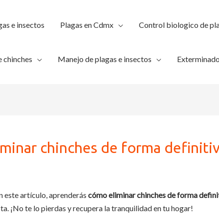
gas e insectos
Plagas en Cdmx
Control biologico de pl
 chinches
Manejo de plagas e insectos
Exterminado
minar chinches de forma definitiv
 este artículo, aprenderás
cómo eliminar chinches de forma defini
a. ¡No te lo pierdas y recupera la tranquilidad en tu hogar!