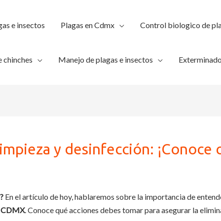
gas e insectos
Plagas en Cdmx
Control biologico de pl
 chinches
Manejo de plagas e insectos
Exterminado
limpieza y desinfección: ¡Conoce 
n?
En el artículo de hoy, hablaremos sobre la importancia de entender
s CDMX
. Conoce qué acciones debes tomar para asegurar la elimin